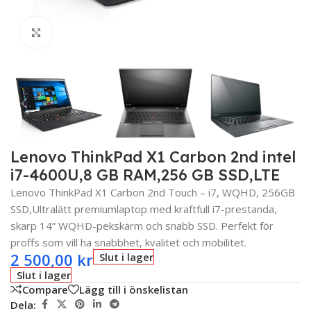
Click to enlarge
Lenovo ThinkPad X1 Carbon 2nd intel
i7-4600U,8 GB RAM,256 GB SSD,LTE
Lenovo ThinkPad X1 Carbon 2nd Touch – i7, WQHD, 256GB
SSD,Ultralätt premiumlaptop med kraftfull i7-prestanda,
skarp 14” WQHD-pekskärm och snabb SSD. Perfekt för
proffs som vill ha snabbhet, kvalitet och mobilitet.
2 500,00
kr
Slut i lager
Slut i lager
Compare
Lägg till i önskelistan
Dela: