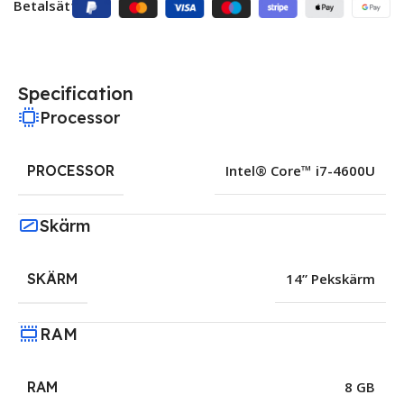
Betalsätt:
Specification
Processor
PROCESSOR
Intel® Core™ i7-4600U
Skärm
SKÄRM
14” Pekskärm
RAM
RAM
8 GB