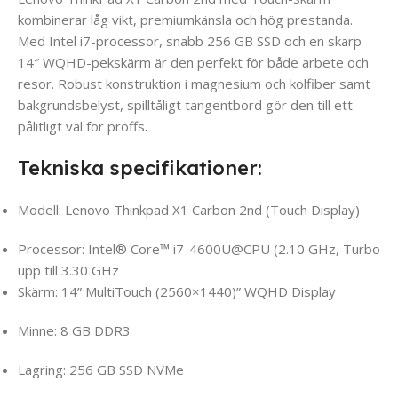
kombinerar låg vikt, premiumkänsla och hög prestanda.
Med Intel i7-processor, snabb 256 GB SSD och en skarp
14″ WQHD-pekskärm är den perfekt för både arbete och
resor. Robust konstruktion i magnesium och kolfiber samt
bakgrundsbelyst, spilltåligt tangentbord gör den till ett
pålitligt val för proffs
.
Tekniska specifikationer:
Modell: Lenovo Thinkpad X1 Carbon 2nd (Touch Display)
Processor: Intel® Core™ i7-4600U@CPU (2.10 GHz, Turbo
upp till 3.30 GHz
Skärm: 14”
MultiTouch
(2560×1440)
” WQHD Display
Minne: 8 GB DDR3
Lagring: 256 GB SSD NVMe