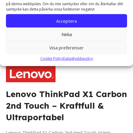
BATTERI
upp till 3 Timmar
på denna webbplats. Om du inte samtycker eller om du återkallar ditt
samtycke kan detta påverka vissa funktioner negativt.
Acceptera
Operativsystem
Neka
OPERATIVSYSTEM
Windows 11 Pro
Visa preferenser
Cookie Policy
Dataskyddspolicy
Lenovo ThinkPad X1 Carbon
2nd Touch – Kraftfull &
Ultraportabel
Lenovo ThinkPad X1 Carbon 2nd med Touch-skärm