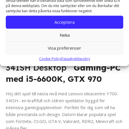
dessa tekniker kan vi behandla data som surfbeteende eller unika ID:n
på denna webbplats. Om du inte samtycker eller om du återkallar ditt
samtycke kan detta påverka vissa funktioner negativt.
Acceptera
Neka
Visa preferenser
Lenovo ideacentre Y700-
Cookie Policy
Dataskyddspolicy
34ISH Desktop
Gaming-PC
med i5-6600K, GTX 970
Höj ditt spel till nästa nivå med Lenovo ideacentre Y700-
34ISH– en kraftfull och stilren speldator byggd för
intensiva gamingupplevelser. Perfekt för dig som vill ha
både prestanda och design. Datorn klarar populära spel
som Fortnite, CS:GO, GTA V, Valorant, RDR2, Minecraft och
många fler.