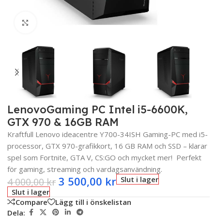
Click to enlarge
LenovoGaming PC Intel i5-6600K,
GTX 970 & 16GB RAM
Kraftfull Lenovo ideacentre Y700-34ISH Gaming-PC med i5-
processor, GTX 970-grafikkort, 16 GB RAM och SSD – klarar
spel som Fortnite, GTA V, CS:GO och mycket mer! Perfekt
för gaming, streaming och vardagsanvändning.
3 500,00
kr
Slut i lager
4 000,00
kr
Slut i lager
Compare
Lägg till i önskelistan
Dela: