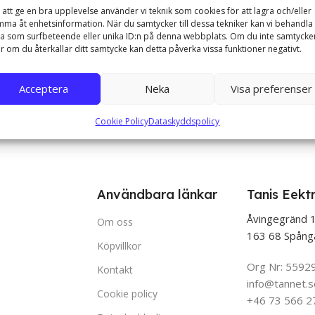
 att ge en bra upplevelse använder vi teknik som cookies för att lagra och/eller
8″ 100HZ, Full
ma åt enhetsinformation. När du samtycker till dessa tekniker kan vi behandla
a som surfbeteende eller unika ID:n på denna webbplats. Om du inte samtycke
er om du återkallar ditt samtycke kan detta påverka vissa funktioner negativt.
Acceptera
Neka
Visa preferenser
Cookie Policy
Dataskyddspolicy
rg
Användbara länkar
Tanis Eekt
Åvingegränd 
Om oss
163 68 Spång
Köpvillkor
Org Nr: 5592
Kontakt
info@tannet.s
Cookie policy
+46 73 566 2