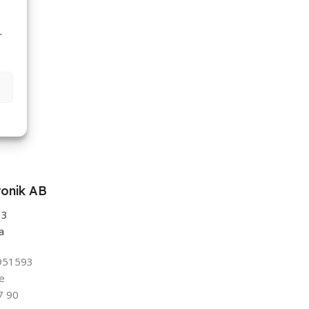
r
ronik AB
13
a
951593
e
7 90