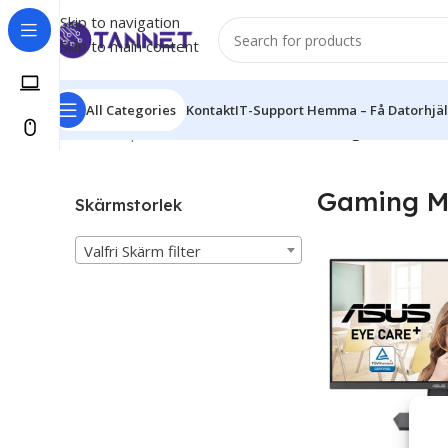
Skip to navigation
Skip to main content
All Categories
Kontakt
IT-Support Hemma – Få Datorhjälp
Hem
/
Computer & Office
/
Monitors
/
Gaming Monitors
En
Gaming M
Skärmstorlek
Valfri Skärm filter