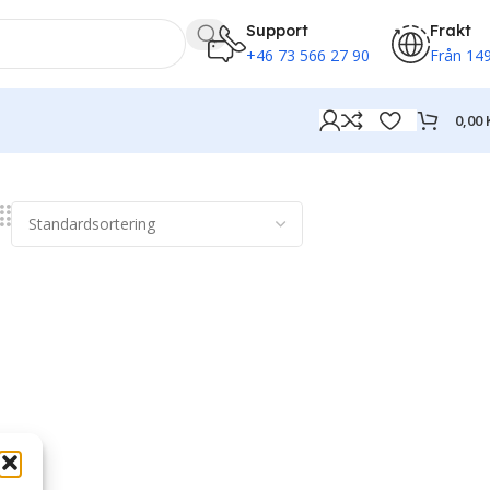
Support
Frakt
+46 73 566 27 90
Från 149
0,00