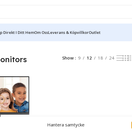
 Direkt I Ditt Hem
Om Oss
Leverans & Köpvillkor
Outlet
dast ett sökresultat
onitors
Show
9
12
18
24
Hantera samtycke