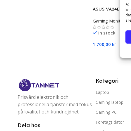
För
ASUS VA24EHF 23,
kom
HD IPS-skärm
dat
ell
Gaming Monitors
In stock
1 700,00
kr
Lägg Till I Varuko
Kategori
Laptop
Prisvärd elektronik och
Gaming laptop
professionella tjänster med fokus
på kvalitet och kundnöjdhet.
Gaming PC
Företags dator
Dela hos