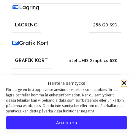
Lagring
LAGRING
256 GB SSD
Grafik Kort
GRAFIK KORT
Intel UHD Graphics 630
Nätverk
Hantera samtycke
För att ge en bra upplevelse använder vi teknik som cookies för att
lagra och/eller komma åt enhetsinformation. När du samtycker till
Dual Band Wi-Fi 5G &
ANSLUTNINGAR
dessa tekniker kan vi behandla data som surfbeteende eller unika ID:n
Bluetooth + LAN
på denna webbplats. Om du inte samtycker eller om du återkallar ditt
samtycke kan detta påverka vissa funktioner negativt.
Operativsystem
Acceptera