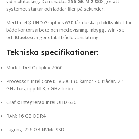
vid multitasking. Den snabba
256 GB M.2 SSD
gör att
systemet startar och laddar filer på sekunder
.
Med
Intel® UHD Graphics 630
får du skarp bildkvalitet för
både kontorsarbete och medievisning. Inbyggt
WiFi-5G
och
Bluetooth
ger stabil trådlös anslutning.
Tekniska specifikationer:
Modell: Dell Optiplex 7060
Processor: Intel Core i5-8500T (6 kärnor / 6 trådar, 2,1
GHz bas, upp till 3,5 GHz turbo)
Grafik: Integrerad Intel UHD 630
RAM: 16 GB DDR4
Lagring: 256 GB NVMe SSD