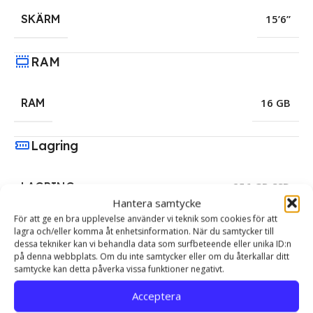
SKÄRM
15’6”
RAM
RAM
16 GB
Lagring
LAGRING
256 GB SSD
Hantera samtycke
För att ge en bra upplevelse använder vi teknik som cookies för att
Grafik Kort
lagra och/eller komma åt enhetsinformation. När du samtycker till
dessa tekniker kan vi behandla data som surfbeteende eller unika ID:n
på denna webbplats. Om du inte samtycker eller om du återkallar ditt
samtycke kan detta påverka vissa funktioner negativt.
GRAFIK
Intel HD Graphics 4000
,
NVIDIA Quadro
K1100M – 2 GB
KORT
Acceptera