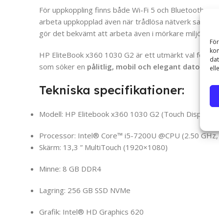
För uppkoppling finns både Wi-Fi 5 och Bluetooth sa
arbeta uppkopplad även när trådlösa nätverk saknas
gör det bekvämt att arbeta även i mörkare miljöer.
För
kom
HP EliteBook x360 1030 G2 är ett utmärkt val för fö
dat
som söker en
pålitlig, mobil och elegant dator
med 
ell
Tekniska specifikationer:
Modell: HP Elitebook x360 1030 G2 (Touch Display)
Processor: Intel® Core™ i5-7200U @CPU (2.50 GHz, 
Skärm: 13,3 ”
MultiTouch
(1920×1080)
Minne: 8 GB DDR4
Lagring: 256 GB SSD NVMe
Grafik: Intel® HD Graphics 620