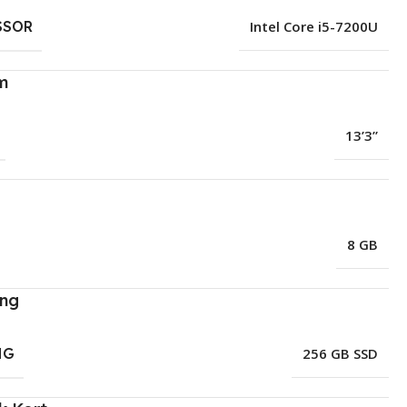
SSOR
Intel Core i5-7200U
m
13’3”
8 GB
ing
NG
256 GB SSD