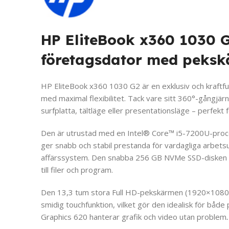
HP EliteBook x360 1030 G2
företagsdator med peks
HP EliteBook x360 1030 G2 är en exklusiv och kraftf
med maximal flexibilitet. Tack vare sitt 360°-gångjär
surfplatta, tältläge eller presentationsläge – perfekt
Den är utrustad med en Intel® Core™ i5-7200U-pr
ger snabb och stabil prestanda för vardagliga arbets
affärssystem. Den snabba 256 GB NVMe SSD-disken sä
till filer och program.
Den 13,3 tum stora Full HD-pekskärmen (1920×1080) e
smidig touchfunktion, vilket gör den idealisk för båd
Graphics 620 hanterar grafik och video utan problem
.