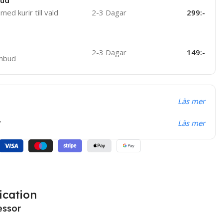
bud
med kurir till vald
2-3 Dagar
299:-
2-3 Dagar
149:-
ombud
Läs mer
t
Läs mer
ication
essor