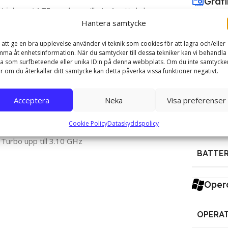
Grafi
mt
inbyggt LTE-modem
, vilket gör att du kan
. Det svenska bakgrundsbelysta tangentbordet
Hantera samtycke
GRAFIK
 att ge en bra upplevelse använder vi teknik som cookies för att lagra och/eller
ma åt enhetsinformation. När du samtycker till dessa tekniker kan vi behandla
retagare, studenter och professionella användare
Anslu
a som surfbeteende eller unika ID:n på denna webbplats. Om du inte samtycke
hög byggkvalitet och smarta funktioner.
er om du återkallar ditt samtycke kan detta påverka vissa funktioner negativt.
ANSLU
Acceptera
Neka
Visa preferenser
Batte
Cookie Policy
Dataskyddspolicy
Turbo upp till 3.10 GHz
BATTER
Oper
OPERA