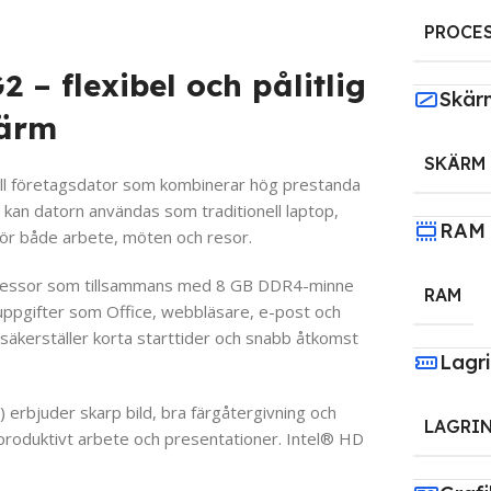
PROCE
 – flexibel och pålitlig
Skär
kärm
SKÄRM
ull företagsdator som kombinerar hög prestanda
n kan datorn användas som traditionell laptop,
RAM
 för både arbete, möten och resor.
ocessor som tillsammans med 8 GB DDR4-minne
RAM
uppgifter som Office, webbläsare, e-post och
kerställer korta starttider och snabb åtkomst
Lagr
rbjuder skarp bild, bra färgåtergivning och
LAGRI
e produktivt arbete och presentationer. Intel® HD