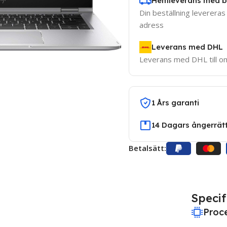
Hemleverans med 
Din beställning levereras 
adress
Leverans med DHL
Leverans med DHL till 
1 Års garanti
14 Dagars ångerrät
Betalsätt:
Specif
Proc