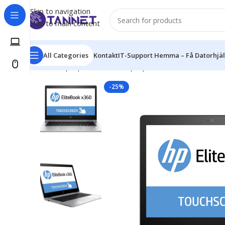
Skip to navigation
Skip to main content
All Categories
Kontakt
IT-Support Hemma – Få Datorhjälp
Hem
/
Laptops
/
Business Laptop
/
HP
/
HP EliteBook x3
-25%