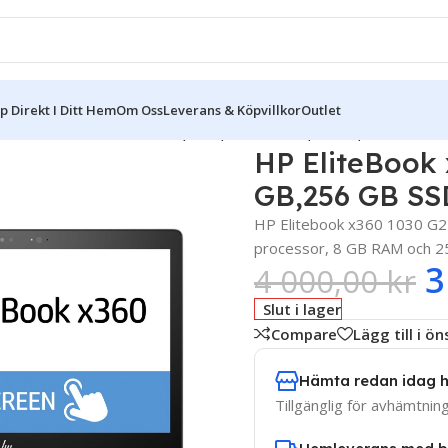
 Direkt I Ditt Hem
Om Oss
Leverans & Köpvillkor
Outlet
60 1030 G2 intel i5-7200U,8 GB,256 GB SSD,Touch,LTE
HP EliteBook 
GB,256 GB SS
HP Elitebook x360 1030 G2 ä
processor, 8 GB RAM och 2
3
4 000,00
kr
Slut i lager
Compare
Lägg till i ö
Hämta redan idag 
Tillgänglig för avhämtnin