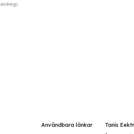
vändning)
Användbara länkar
Tanis Eekt