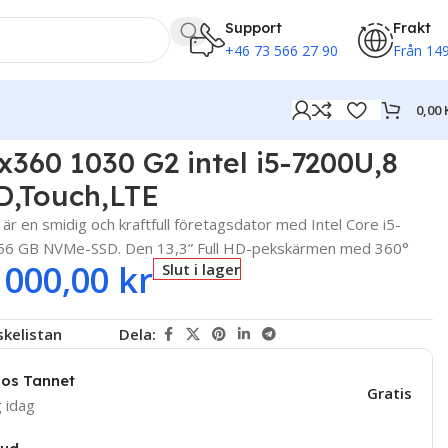
Support
Frakt
+46 73 566 27 90
Från 149
0,00
x360 1030 G2 intel i5-7200U,8
D,Touch,LTE
r en smidig och kraftfull företagsdator med Intel Core i5-
56 GB NVMe-SSD. Den 13,3” Full HD-pekskärmen med 360°
 000,00
kr
Slut i lager
nskelistan
Dela:
hos Tannet
Gratis
g idag