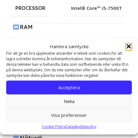
PROCESSOR
Intel® Core™ i5-7500T
RAM
RAM
8 GB
Hantera samtycke
För att ge en bra upplevelse använder vi teknik som cookies för att
lagra och/eller komma åt enhetsinformation. När du samtycker till
Lagring
dessa tekniker kan vi behandla data som surfbeteende eller unika ID:n
på denna webbplats. Om du inte samtycker eller om du återkallar ditt
samtycke kan detta påverka vissa funktioner negativt.
LAGRING
256 GB SSD
Acceptera
Grafik Kort
Neka
Visa preferenser
GRAFIK KORT
Intel® HD Graphics 620
Cookie Policy
Dataskyddspolicy
Nätverk