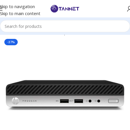
Skip to navigation
Skip to main content
Hem
/
PCs
/
Kontors Datorer
/
Hp
-37%