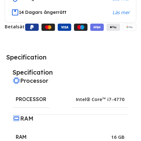
14 Dagars ångerrätt
Läs mer
Betalsätt:
Specification
Specification
Processor
PROCESSOR
Intel® Core™ i7-4770
RAM
RAM
16 GB