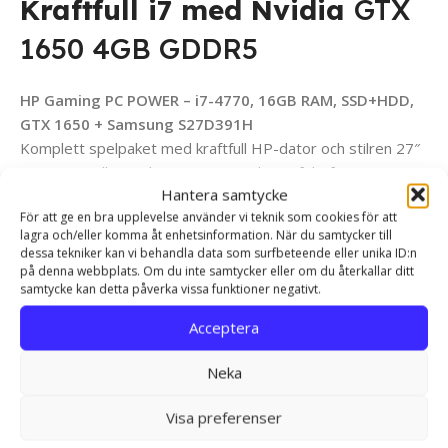
Kraftfull i7 med Nvidia
GTX
1650 4GB GDDR5
HP Gaming PC POWER – i7-4770, 16GB RAM, SSD+HDD,
GTX 1650 + Samsung S27D391H
Komplett spelpaket med kraftfull HP-dator och stilren 27″
Samsung Full HD-skärm (PLS-panel). Perfekt för 1080p-
Hantera samtycke
gaming, arbete och vardagsbruk. Klarar populära spel som
För att ge en bra upplevelse använder vi teknik som cookies för att
Fortnite, CS2, GTA V, Valorant, LoL och många fler. En
lagra och/eller komma åt enhetsinformation. När du samtycker till
färdig spelsetup – startklar direkt
.
dessa tekniker kan vi behandla data som surfbeteende eller unika ID:n
på denna webbplats. Om du inte samtycker eller om du återkallar ditt
Vilka spel klarar GTX 1650?
samtycke kan detta påverka vissa funktioner negativt.
Acceptera
GTX 1650 är ett effektivt grafikkort för 1080p-gaming och
klarar många moderna titlar på medium–high settings.
Neka
Exempel på spel och prestanda
Visa preferenser
(1080p):