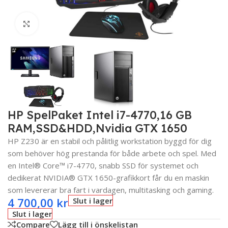
Click to enlarge
HP SpelPaket Intel i7-4770,16 GB
RAM,SSD&HDD,Nvidia GTX 1650
HP Z230 är en stabil och pålitlig workstation byggd för dig
som behöver hög prestanda för både arbete och spel. Med
en Intel® Core™ i7-4770, snabb SSD för systemet och
dedikerat NVIDIA® GTX 1650-grafikkort får du en maskin
som levererar bra fart i vardagen, multitasking och gaming.
4 700,00
kr
Slut i lager
Slut i lager
Compare
Lägg till i önskelistan