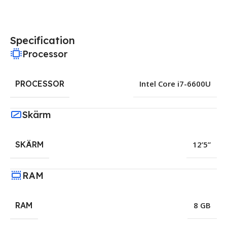
Specification
Processor
PROCESSOR
Intel Core i7-6600U
Skärm
SKÄRM
12’5”
RAM
RAM
8 GB