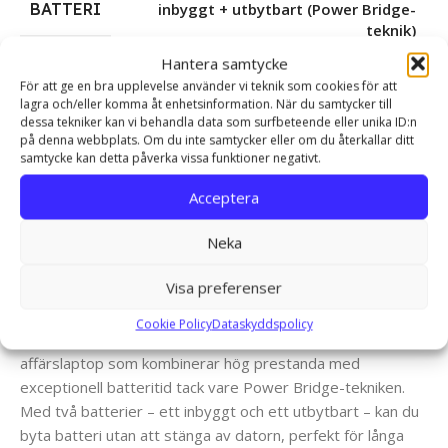
BATTERI
inbyggt + utbytbart (Power Bridge-
teknik)
Hantera samtycke
För att ge en bra upplevelse använder vi teknik som cookies för att
lagra och/eller komma åt enhetsinformation. När du samtycker till
dessa tekniker kan vi behandla data som surfbeteende eller unika ID:n
på denna webbplats. Om du inte samtycker eller om du återkallar ditt
samtycke kan detta påverka vissa funktioner negativt.
Acceptera
Lenovo ThinkPad X260 –
Kraftfull och Portabel
Neka
Arbetsdator
Visa preferenser
Cookie Policy
Dataskyddspolicy
Lenovo ThinkPad X260 är en kompakt och robust
affärslaptop som kombinerar hög prestanda med
exceptionell batteritid tack vare Power Bridge-tekniken.
Med två batterier – ett inbyggt och ett utbytbart – kan du
byta batteri utan att stänga av datorn, perfekt för långa