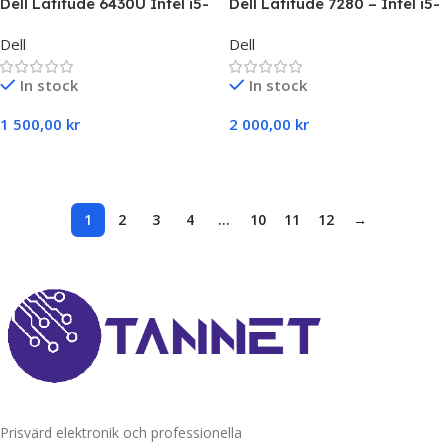
Dell Latitude 6430U Intel i5-
Dell Latitude 7280 – Intel i5-
3437U,8 GB RAM,256 GB SSD
6300U,8 GB RAM,512 GB SSD
Dell
Dell
In stock
In stock
1 500,00
kr
2 000,00
kr
Select Options
Select Options
1
2
3
4
…
10
11
12
→
Prisvärd elektronik och professionella