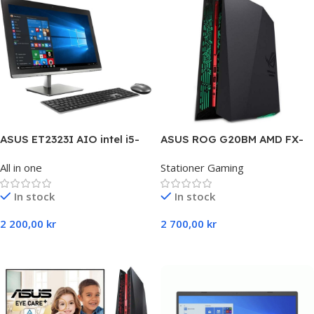
ASUS ET2323I AIO intel i5-
ASUS ROG G20BM AMD FX-
5300U,16 GB RAM,1000 GB
770K,8 GB RAM,SSD&HDD,
All in one
Stationer Gaming
HDD,23”
Radeon R9
In stock
In stock
2 200,00
kr
2 700,00
kr
Select Options
Select Options