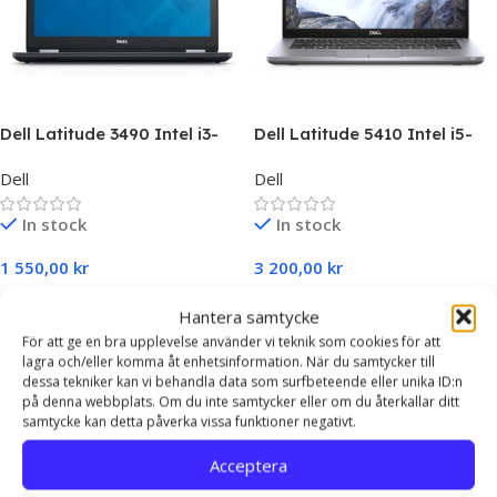
Dell Latitude 3490 Intel i3-
Dell Latitude 5410 Intel i5-
7130U, 8GB RAM, 256GB SSD
10210U,8 GB RAM, 256 GB
Dell
Dell
SSD
In stock
In stock
1 550,00
kr
3 200,00
kr
Select Options
Select Options
Hantera samtycke
För att ge en bra upplevelse använder vi teknik som cookies för att
lagra och/eller komma åt enhetsinformation. När du samtycker till
dessa tekniker kan vi behandla data som surfbeteende eller unika ID:n
på denna webbplats. Om du inte samtycker eller om du återkallar ditt
samtycke kan detta påverka vissa funktioner negativt.
Acceptera