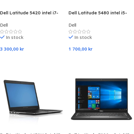
Dell Latitude 5420 intel i7-
Dell Latitude 5480 intel i5-
1185G7,8 GB RAM,256 GB SSD
6300U,8 GB RAM,256 GB SSD
Dell
Dell
In stock
In stock
3 300,00
kr
1 700,00
kr
Select Options
Select Options