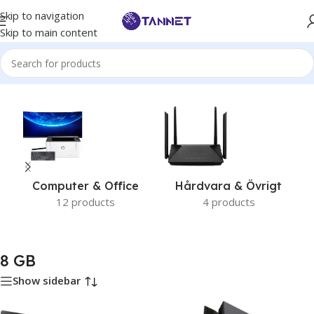
Skip to navigation
Skip to main content
Hem
/
Produkt Ramminne-Filter
/
8 GB
Computer & Office
Hårdvara & Övrigt
12 products
4 products
8 GB
Show sidebar