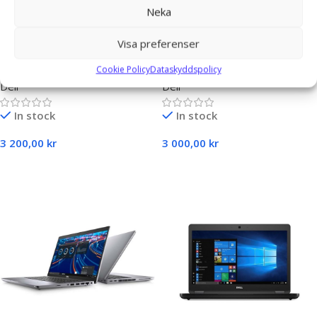
Neka
Visa preferenser
Dell Latitude 5410 Intel i5-
Dell Latitude 5410 Intel i7-
Cookie Policy
Dataskyddspolicy
10310U,8 GB RAM,256 GB
10610U,8 GB RAM,256 GB
Dell
Dell
SSD LTE
SSD
In stock
In stock
3 200,00
kr
3 000,00
kr
Select Options
Select Options